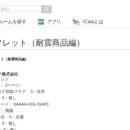
ルームを探す
アプリ
iCataとは
フレット（耐震商品編）
ット（耐震商品編）
Ｐ株式会社
タログ
: 2ページ
ログ登録フラグ : 3：社外
: 0：無し
 : XAAAA-H16-154R1
 : 廃版
分 : 0：共通
: 0：無し
K : 0：無し