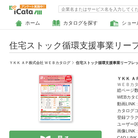
ホーム
カタログを探す
ショー
住宅ストック循環支援事業リー
ＹＫＫ ＡＰ株式会社 ＷＥＢカタログ
住宅ストック循環支援事業リーフレ
ＹＫＫ Ａ
ＷＥＢカ
総ページ数 
WEBカタ
動画LINK 
カタログコード
登録フラグ
ユーザー区
画像LINK 
CAD LIN