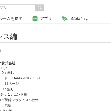
ルームを探す
アプリ
iCataとは
ンス編
編
Ｐ株式会社
タログ
: 0：無し
 : XAAAA-H16-395-1
: 32ページ
: 0：無し
分 : 1：エンド用
ログ登録フラグ : 3：社外
 : 廃版
K : 0：無し