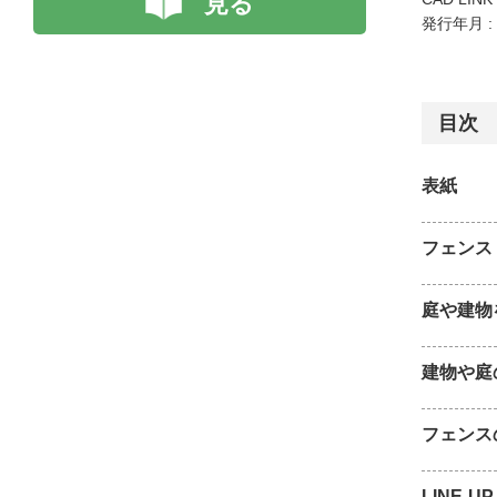
見る
発行年月 :
目次
表紙
フェンス
庭や建物
建物や庭
フェンス
LINE-UP