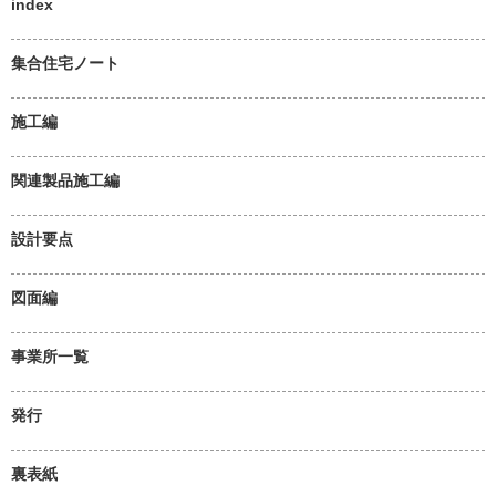
index
集合住宅ノート
施工編
関連製品施工編
設計要点
図面編
事業所一覧
発行
裏表紙