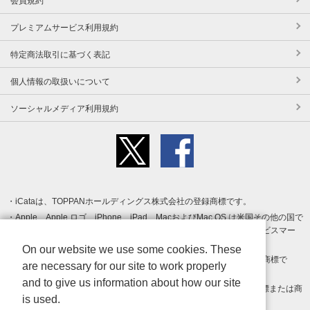
会員規約
プレミアムサービス利用規約
特定商法取引に基づく表記
個人情報の取扱いについて
ソーシャルメディア利用規約
iCataは、TOPPANホールディングス株式会社の登録商標です。
Apple、Apple ロゴ、iPhone、iPad、MacおよびMac OS は米国その他の国で
登録された Apple Inc. の商標です。App Store は Apple Inc. のサービスマー
クです。
On our website we use some cookies. These
Android、Google Play および Google Play ロゴ は Google LLC の商標で
are necessary for our site to work properly
す。
and to give us information about how our site
Windows は Microsoft Inc.の米国およびその他の国における登録商標または商
is used.
標です。