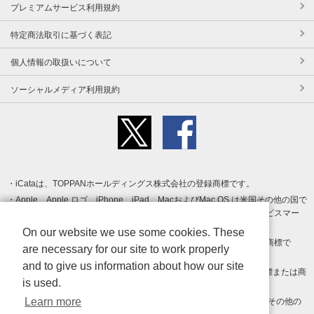
プレミアムサービス利用規約
特定商法取引に基づく表記
個人情報の取扱いについて
ソーシャルメディア利用規約
iCataは、TOPPANホールディングス株式会社の登録商標です。
Apple、Apple ロゴ、iPhone、iPad、MacおよびMac OS は米国その他の国で
登録された Apple Inc. の商標です。App Store は Apple Inc. のサービスマー
クです。
On our website we use some cookies. These
Android、Google Play および Google Play ロゴ は Google LLC の商標で
are necessary for our site to work properly
す。
and to give us information about how our site
Windows は Microsoft Inc.の米国およびその他の国における登録商標または商
is used.
標です。
Learn more
Adobe、Adobe Reader、Adobe PDF は、Adobe Inc.の米国およびその他の