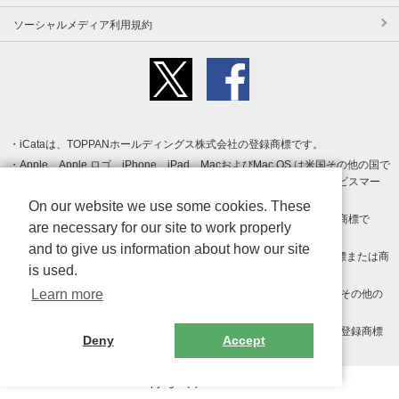
ソーシャルメディア利用規約
iCataは、TOPPANホールディングス株式会社の登録商標です。
Apple、Apple ロゴ、iPhone、iPad、MacおよびMac OS は米国その他の国で
登録された Apple Inc. の商標です。App Store は Apple Inc. のサービスマー
クです。
On our website we use some cookies. These
Android、Google Play および Google Play ロゴ は Google LLC の商標で
are necessary for our site to work properly
す。
and to give us information about how our site
Windows は Microsoft Inc.の米国およびその他の国における登録商標または商
is used.
標です。
Learn more
Adobe、Adobe Reader、Adobe PDF は、Adobe Inc.の米国およびその他の
国における商標または登録商標です。
その他、記載されている会社名、商品名、ロゴは各社の商標または登録商標
Deny
Accept
です。
Copyright (c) TOPPAN Inc.