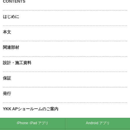
CONTENTS
はじめに
本文
関連部材
設計・施工資料
保証
発行
YKK APショールームのご案内
iPhone･iPad アプリ
Android アプリ