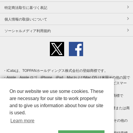
特定商法取引に基づく表記
個人情報の取扱いについて
ソーシャルメディア利用規約
iCataは、TOPPANホールディングス株式会社の登録商標です。
Apple、Apple ロゴ、iPhone、iPad、MacおよびMac OS は米国その他の国で
登録された Apple Inc. の商標です。App Store は Apple Inc. のサービスマー
クです。
On our website we use some cookies. These
Android、Google Play および Google Play ロゴ は Google LLC の商標で
are necessary for our site to work properly
す。
and to give us information about how our site
Windows は Microsoft Inc.の米国およびその他の国における登録商標または商
is used.
標です。
Learn more
Adobe、Adobe Reader、Adobe PDF は、Adobe Inc.の米国およびその他の
国における商標または登録商標です。
その他、記載されている会社名、商品名、ロゴは各社の商標または登録商標