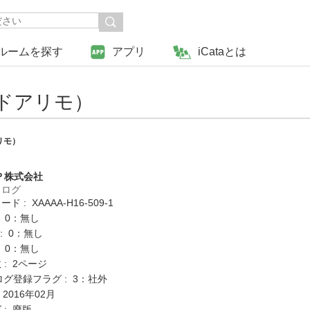
ルームを探す
アプリ
iCataとは
ドアリモ）
リモ）
Ｐ株式会社
タログ
 : XAAAA-H16-509-1
: 0：無し
K : 0：無し
: 0：無し
: 2ページ
ログ登録フラグ : 3：社外
 2016年02月
 : 廃版