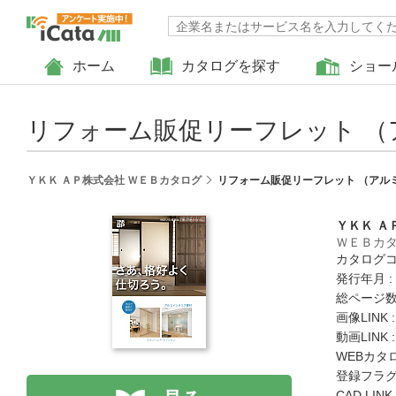
ホーム
カタログを探す
ショー
リフォーム販促リーフレット 
ＹＫＫ ＡＰ株式会社 ＷＥＢカタログ
リフォーム販促リーフレット （アル
ＹＫＫ Ａ
ＷＥＢカ
カタログコード
発行年月 :
総ページ数 
画像LINK 
動画LINK 
WEBカタ
登録フラグ
CAD LIN