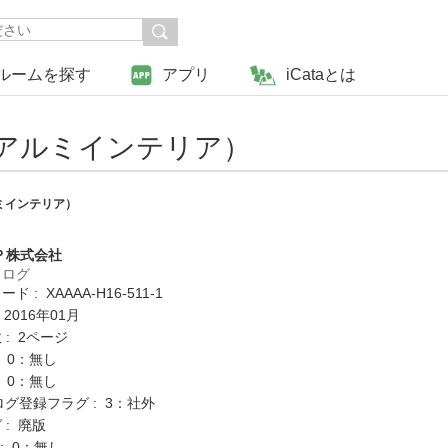
ルームを探す
アプリ
iCataとは
（アルミインテリア）
ミインテリア）
Ｐ株式会社
タログ
 : XAAAA-H16-511-1
 2016年01月
: 2ページ
: 0：無し
: 0：無し
ログ登録フラグ : 3：社外
 : 廃版
K : 0：無し