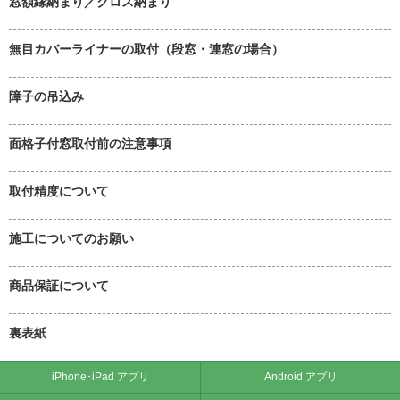
窓額縁納まり／クロス納まり
無目カバーライナーの取付（段窓・連窓の場合）
障子の吊込み
面格子付窓取付前の注意事項
取付精度について
施工についてのお願い
商品保証について
裏表紙
iPhone･iPad アプリ
Android アプリ