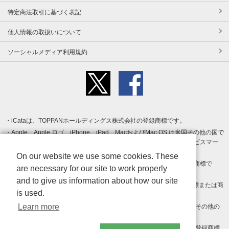
特定商法取引に基づく表記
個人情報の取扱いについて
ソーシャルメディア利用規約
iCataは、TOPPANホールディングス株式会社の登録商標です。
Apple、Apple ロゴ、iPhone、iPad、MacおよびMac OS は米国その他の国で
登録された Apple Inc. の商標です。App Store は Apple Inc. のサービスマー
クです。
On our website we use some cookies. These
Android、Google Play および Google Play ロゴ は Google LLC の商標で
are necessary for our site to work properly
す。
and to give us information about how our site
Windows は Microsoft Inc.の米国およびその他の国における登録商標または商
is used.
標です。
Learn more
Adobe、Adobe Reader、Adobe PDF は、Adobe Inc.の米国およびその他の
国における商標または登録商標です。
その他、記載されている会社名、商品名、ロゴは各社の商標または登録商標