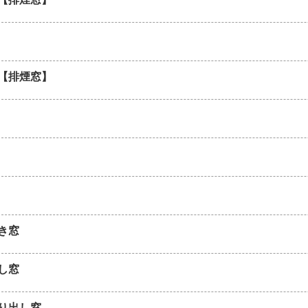
【排煙窓】
き窓
し窓
り出し窓