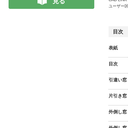
見る
ユーザー区
目次
表紙
目次
引違い窓
片引き窓
外倒し窓
外倒し窓