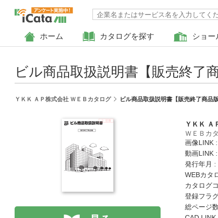
ホーム
カタログを探す
ショー
ビル商品取扱説明書【販売終了商品
ＹＫＫ ＡＰ株式会社 ＷＥＢカタログ
ビル商品取扱説明書【販売終了商品版】
ＹＫＫ Ａ
ＷＥＢカ
画像LINK 
動画LINK 
発行年月 :
WEBカタ
カタログコード
登録フラグ
総ページ数 
CAD LIN