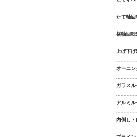
たて軸回
横軸回転
上げ下げ
オーニン
ガラスル
アルミル
内倒し・
ブライン