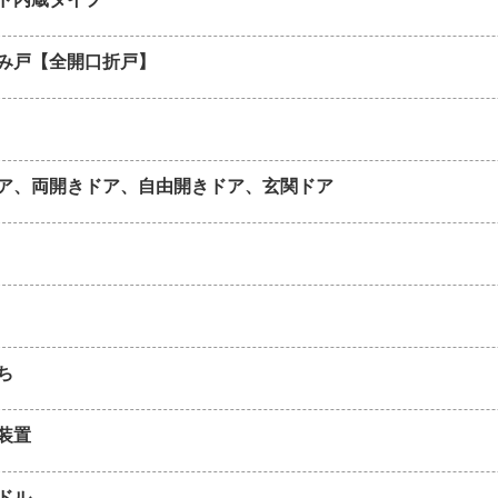
み戸【全開口折戸】
ア、両開きドア、自由開きドア、玄関ドア
ち
装置
ドル