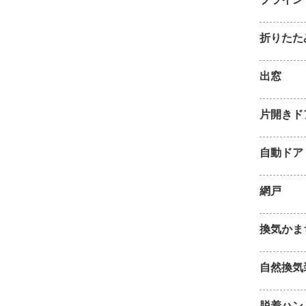
折りたた
出窓
片開きド
自動ドア
網戸
換気かま
自然換気
脱着ハン