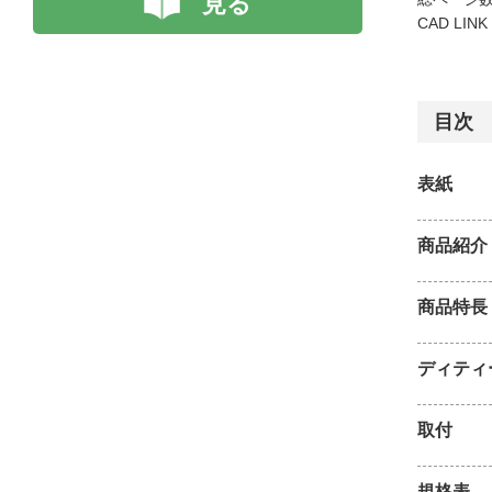
見る
CAD LIN
目次
表紙
商品紹介
商品特長
ディティ
取付
規格表