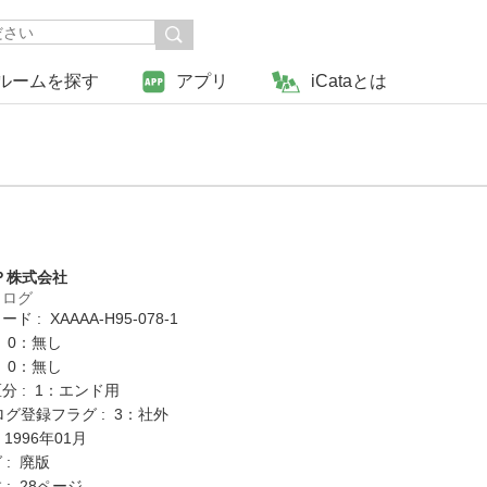
ルームを探す
アプリ
iCataとは
Ｐ株式会社
タログ
 : XAAAA-H95-078-1
: 0：無し
: 0：無し
分 : 1：エンド用
ログ登録フラグ : 3：社外
 1996年01月
 : 廃版
: 28ページ