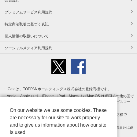
会員規約
プレミアムサービス利用規約
特定商法取引に基づく表記
個人情報の取扱いについて
ソーシャルメディア利用規約
iCataは、TOPPANホールディングス株式会社の登録商標です。
Apple、Apple ロゴ、iPhone、iPad、MacおよびMac OS は米国その他の国で
登録された Apple Inc. の商標です。App Store は Apple Inc. のサービスマー
クです。
On our website we use some cookies. These
Android、Google Play および Google Play ロゴ は Google LLC の商標で
are necessary for our site to work properly
す。
and to give us information about how our site
Windows は Microsoft Inc.の米国およびその他の国における登録商標または商
is used.
標です。