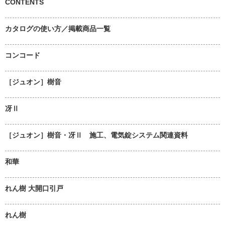
CONTENTS
カタログの使い方／掲載商品一覧
コンコード
［ジュオン］樹音
冴Ⅱ
［ジュオン］樹音・冴Ⅱ 施工、電気錠システム関連資料
和華
れん樹 大開口引戸
れん樹