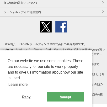
個人情報の取扱いについて
ソーシャルメディア利用規約
iCataは、TOPPANホールディングス株式会社の登録商標です。
Apple、Apple ロゴ、iPhone、iPad、MacおよびMac OS は米国その他の国で
登録された Apple Inc. の商標です。App Store は Apple Inc. のサービスマー
クです。
On our website we use some cookies. These
Android、Google Play および Google Play ロゴ は Google LLC の商標で
are necessary for our site to work properly
す。
and to give us information about how our site
Windows は Microsoft Inc.の米国およびその他の国における登録商標または商
is used.
標です。
Learn more
Adobe、Adobe Reader、Adobe PDF は、Adobe Inc.の米国およびその他の
国における商標または登録商標です。
その他、記載されている会社名、商品名、ロゴは各社の商標または登録商標
Deny
Accept
です。