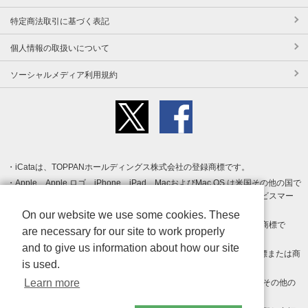
特定商法取引に基づく表記
個人情報の取扱いについて
ソーシャルメディア利用規約
iCataは、TOPPANホールディングス株式会社の登録商標です。
Apple、Apple ロゴ、iPhone、iPad、MacおよびMac OS は米国その他の国で
登録された Apple Inc. の商標です。App Store は Apple Inc. のサービスマー
クです。
On our website we use some cookies. These
Android、Google Play および Google Play ロゴ は Google LLC の商標で
are necessary for our site to work properly
す。
and to give us information about how our site
Windows は Microsoft Inc.の米国およびその他の国における登録商標または商
is used.
標です。
Learn more
Adobe、Adobe Reader、Adobe PDF は、Adobe Inc.の米国およびその他の
国における商標または登録商標です。