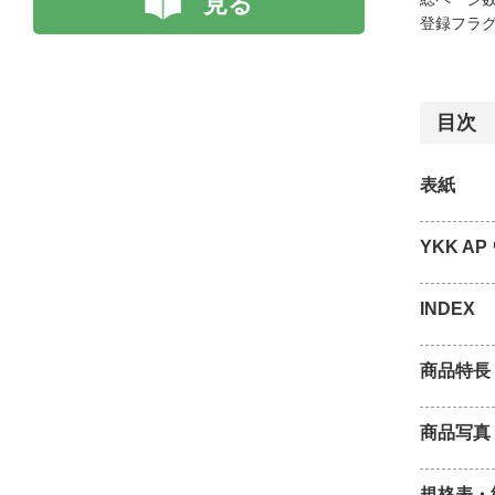
見る
登録フラグ
目次
表紙
YKK A
INDEX
商品特長
商品写真
規格表・