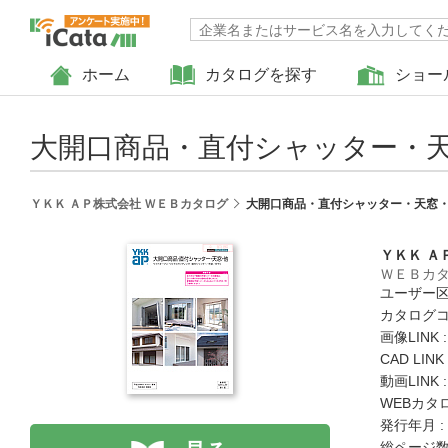
ホーム
カタログを探す
ショー
大開口商品・直付シャッター・
ＹＫＫ ＡＰ株式会社 ＷＥＢカタログ
大開口商品・直付シャッター・天窓
ＹＫＫ Ａ
ＷＥＢカ
ユーザー区
カタログコード
画像LINK 
CAD LIN
動画LINK 
WEBカタ
発行年月 :
総ページ数 