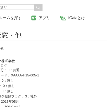
ルームを探す
アプリ
iCataとは
天窓・他
・他
Ｐ株式会社
タログ
分 : 0：共通
 : XAAAA-H15-005-1
: 0：無し
K : 0：無し
: 0：無し
ログ登録フラグ : 3：社外
 2015年05月
: 300ページ