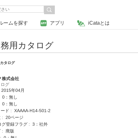
ルームを探す
アプリ
iCataとは
業務用カタログ
用カタログ
Ｐ株式会社
タログ
 2015年04月
: 0：無し
: 0：無し
 : XAAAA-H14-501-2
: 20ページ
ログ登録フラグ : 3：社外
 : 廃版
K : 0：無し