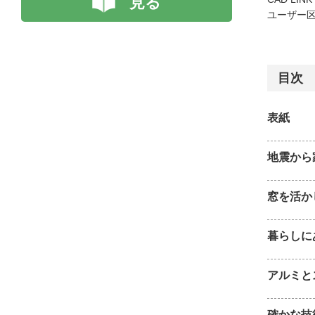
見る
ユーザー区
目次
表紙
地震から
窓を活か
暮らしに
アルミと
確かな技