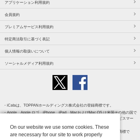
アプリケーション利用規約
会員規約
プレミアムサービス利用規約
特定商法取引に基づく表記
個人情報の取扱いについて
ソーシャルメディア利用規約
iCataは、TOPPANホールディングス株式会社の登録商標です。
Apple、Apple ロゴ、iPhone、iPad、MacおよびMac OS は米国その他の国で
登録された Apple Inc. の商標です。App Store は Apple Inc. のサービスマー
クです。
On our website we use some cookies. These
Android、Google Play および Google Play ロゴ は Google LLC の商標で
are necessary for our site to work properly
す。