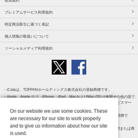
会員規約
プレミアムサービス利用規約
特定商法取引に基づく表記
個人情報の取扱いについて
ソーシャルメディア利用規約
iCataは、TOPPANホールディングス株式会社の登録商標です。
Apple、Apple ロゴ、iPhone、iPad、MacおよびMac OS は米国その他の国で
登録された Apple Inc. の商標です。App Store は Apple Inc. のサービスマー
クです。
On our website we use some cookies. These
Android、Google Play および Google Play ロゴ は Google LLC の商標で
are necessary for our site to work properly
す。
and to give us information about how our site
Windows は Microsoft Inc.の米国およびその他の国における登録商標または商
is used.
標です。