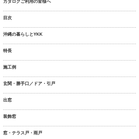
カタログご利用の皆様へ
目次
沖縄の暮らしとYKK
特長
施工例
玄関・勝手口／ドア・引戸
出窓
装飾窓
窓・テラス戸・雨戸