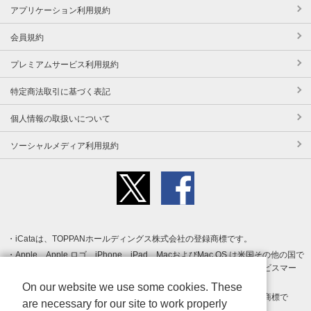
アプリケーション利用規約
会員規約
プレミアムサービス利用規約
特定商法取引に基づく表記
個人情報の取扱いについて
ソーシャルメディア利用規約
iCataは、TOPPANホールディングス株式会社の登録商標です。
Apple、Apple ロゴ、iPhone、iPad、MacおよびMac OS は米国その他の国で
登録された Apple Inc. の商標です。App Store は Apple Inc. のサービスマー
クです。
On our website we use some cookies. These
Android、Google Play および Google Play ロゴ は Google LLC の商標で
are necessary for our site to work properly
す。