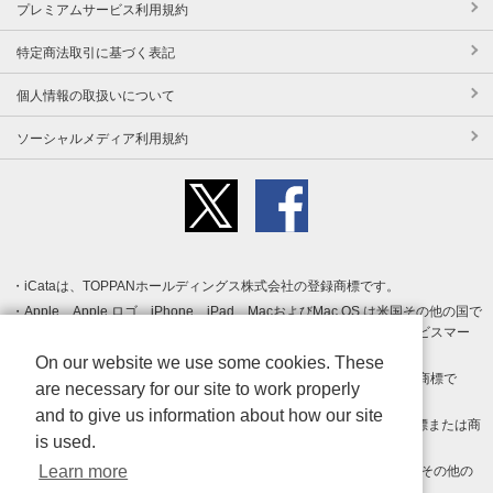
プレミアムサービス利用規約
特定商法取引に基づく表記
個人情報の取扱いについて
ソーシャルメディア利用規約
iCataは、TOPPANホールディングス株式会社の登録商標です。
Apple、Apple ロゴ、iPhone、iPad、MacおよびMac OS は米国その他の国で
登録された Apple Inc. の商標です。App Store は Apple Inc. のサービスマー
クです。
On our website we use some cookies. These
Android、Google Play および Google Play ロゴ は Google LLC の商標で
are necessary for our site to work properly
す。
and to give us information about how our site
Windows は Microsoft Inc.の米国およびその他の国における登録商標または商
is used.
標です。
Learn more
Adobe、Adobe Reader、Adobe PDF は、Adobe Inc.の米国およびその他の
国における商標または登録商標です。