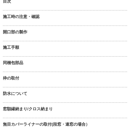
目次
施工時の注意・確認
開口部の製作
施工手順
同梱包部品
枠の取付
防水について
窓額縁納まり/クロス納まり
無目カバーライナーの取付(段窓・連窓の場合）