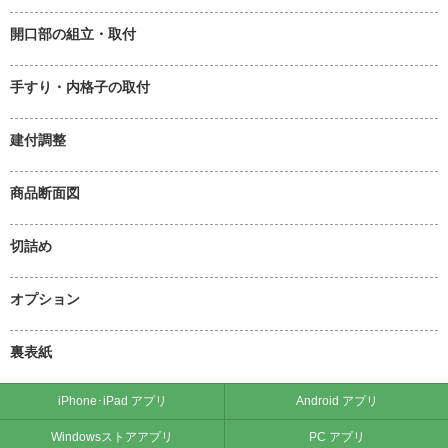
開口部の組立・取付
手すり・内格子の取付
建付調整
商品断面図
切詰め
オプション
裏表紙
iPhone･iPad アプリ
Android アプリ
Windowsストアアプリ
PC アプリ