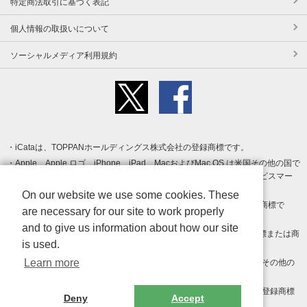
特定商法取引に基づく表記
個人情報の取扱いについて
ソーシャルメディア利用規約
iCataは、TOPPANホールディングス株式会社の登録商標です。
Apple、Apple ロゴ、iPhone、iPad、MacおよびMac OS は米国その他の国で
登録された Apple Inc. の商標です。App Store は Apple Inc. のサービスマー
クです。
On our website we use some cookies. These
Android、Google Play および Google Play ロゴ は Google LLC の商標で
are necessary for our site to work properly
す。
and to give us information about how our site
Windows は Microsoft Inc.の米国およびその他の国における登録商標または商
is used.
標です。
Learn more
Adobe、Adobe Reader、Adobe PDF は、Adobe Inc.の米国およびその他の
国における商標または登録商標です。
その他、記載されている会社名、商品名、ロゴは各社の商標または登録商標
Deny
Accept
です。