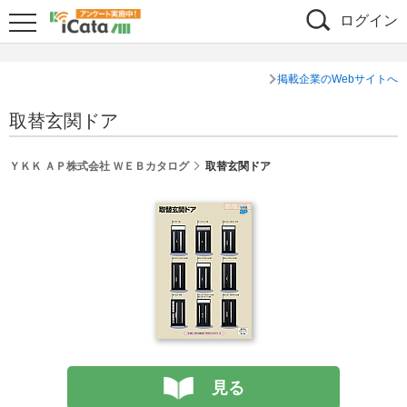
ログイン
掲載企業のWebサイトへ
取替玄関ドア
ＹＫＫ ＡＰ株式会社 ＷＥＢカタログ
取替玄関ドア
見る