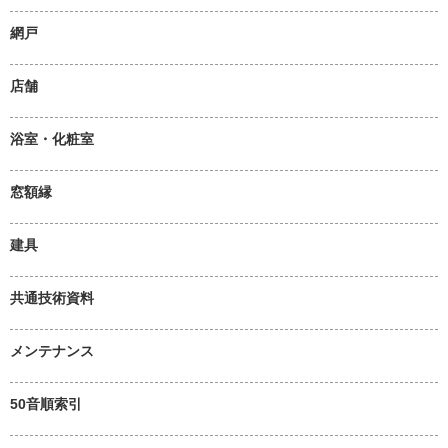
網戸
店舗
浴室・化粧室
窓額縁
建具
共通技術資料
メンテナンス
50音順索引