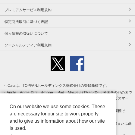
プレミアムサービス利用規約
特定商法取引に基づく表記
個人情報の取扱いについて
ソーシャルメディア利用規約
iCataは、TOPPANホールディングス株式会社の登録商標です。
Apple、Apple ロゴ、iPhone、iPad、MacおよびMac OS は米国その他の国で
登録された Apple Inc. の商標です。App Store は Apple Inc. のサービスマー
クです。
On our website we use some cookies. These
Android、Google Play および Google Play ロゴ は Google LLC の商標で
are necessary for our site to work properly
す。
and to give us information about how our site
Windows は Microsoft Inc.の米国およびその他の国における登録商標または商
is used.
標です。