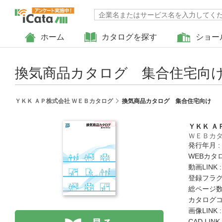
ホーム
カタログを探す
ショー
換気商品カタログ 集合住宅向
ＹＫＫ ＡＰ株式会社 ＷＥＢカタログ
換気商品カタログ 集合住宅向け
ＹＫＫ Ａ
ＷＥＢカ
発行年月 :
WEBカタ
動画LINK 
登録フラグ
総ページ数 
カタログコード
画像LINK 
CAD LIN