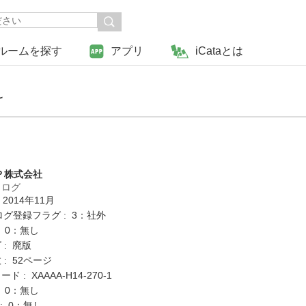
ルームを探す
アプリ
iCataとは
け
Ｐ株式会社
タログ
 2014年11月
ログ登録フラグ : 3：社外
: 0：無し
 : 廃版
: 52ページ
 : XAAAA-H14-270-1
: 0：無し
K : 0：無し