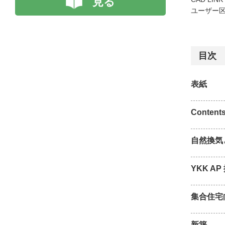
見る
ユーザー区
目次
表紙
Content
自然換気
YKK A
集合住宅
新築