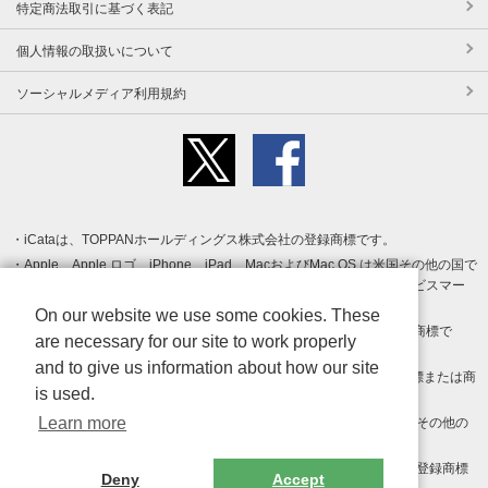
特定商法取引に基づく表記
個人情報の取扱いについて
ソーシャルメディア利用規約
iCataは、TOPPANホールディングス株式会社の登録商標です。
Apple、Apple ロゴ、iPhone、iPad、MacおよびMac OS は米国その他の国で
登録された Apple Inc. の商標です。App Store は Apple Inc. のサービスマー
クです。
On our website we use some cookies. These
Android、Google Play および Google Play ロゴ は Google LLC の商標で
are necessary for our site to work properly
す。
and to give us information about how our site
Windows は Microsoft Inc.の米国およびその他の国における登録商標または商
is used.
標です。
Learn more
Adobe、Adobe Reader、Adobe PDF は、Adobe Inc.の米国およびその他の
国における商標または登録商標です。
その他、記載されている会社名、商品名、ロゴは各社の商標または登録商標
Deny
Accept