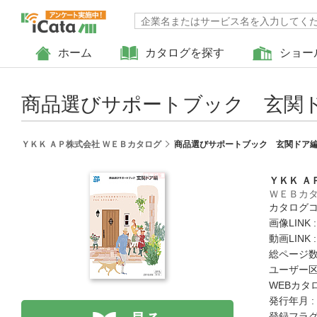
ホーム
カタログを探す
ショー
商品選びサポートブック 玄関
ＹＫＫ ＡＰ株式会社 ＷＥＢカタログ
商品選びサポートブック 玄関ドア
ＹＫＫ Ａ
ＷＥＢカ
カタログコード
画像LINK 
動画LINK 
総ページ数 
ユーザー区
WEBカタ
発行年月 :
登録フラグ