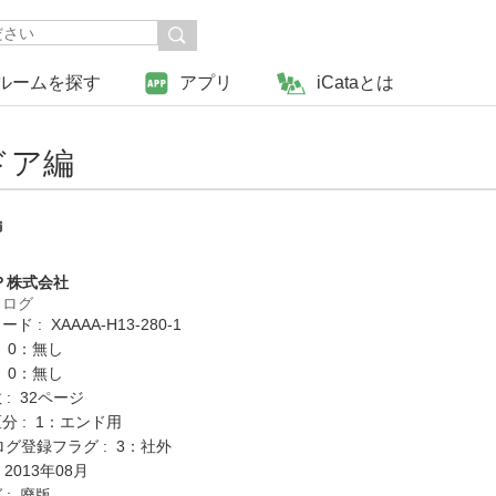
ルームを探す
アプリ
iCataとは
ドア編
編
Ｐ株式会社
タログ
 : XAAAA-H13-280-1
: 0：無し
: 0：無し
: 32ページ
分 : 1：エンド用
ログ登録フラグ : 3：社外
 2013年08月
 : 廃版