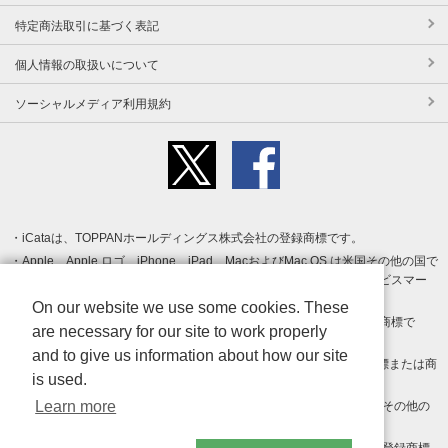
特定商法取引に基づく表記
個人情報の取扱いについて
ソーシャルメディア利用規約
iCataは、TOPPANホールディングス株式会社の登録商標です。
Apple、Apple ロゴ、iPhone、iPad、MacおよびMac OS は米国その他の国で
登録された Apple Inc. の商標です。App Store は Apple Inc. のサービスマー
クです。
On our website we use some cookies. These
Android、Google Play および Google Play ロゴ は Google LLC の商標で
are necessary for our site to work properly
す。
and to give us information about how our site
Windows は Microsoft Inc.の米国およびその他の国における登録商標または商
is used.
標です。
Learn more
Adobe、Adobe Reader、Adobe PDF は、Adobe Inc.の米国およびその他の
国における商標または登録商標です。
その他、記載されている会社名、商品名、ロゴは各社の商標または登録商標