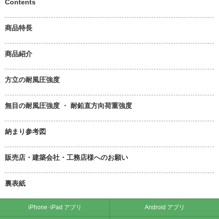
Contents
商品特長
商品紹介
方立の耐風圧強度
無目の耐風圧強度 ・ 耐鉛直方向荷重強度
納まり参考図
販売店・建築会社・工務店様へのお願い
裏表紙
iPhone･iPad アプリ
Android アプリ