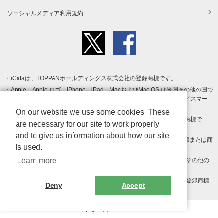
ソーシャルメディア利用規約
iCataは、TOPPANホールディングス株式会社の登録商標です。
Apple、Apple ロゴ、iPhone、iPad、MacおよびMac OS は米国その他の国で
登録された Apple Inc. の商標です。App Store は Apple Inc. のサービスマー
クです。
On our website we use some cookies. These
Android、Google Play および Google Play ロゴ は Google LLC の商標で
are necessary for our site to work properly
す。
and to give us information about how our site
Windows は Microsoft Inc.の米国およびその他の国における登録商標または商
is used.
標です。
Learn more
Adobe、Adobe Reader、Adobe PDF は、Adobe Inc.の米国およびその他の
国における商標または登録商標です。
その他、記載されている会社名、商品名、ロゴは各社の商標または登録商標
Deny
Accept
です。
Copyright (c) TOPPAN Inc.