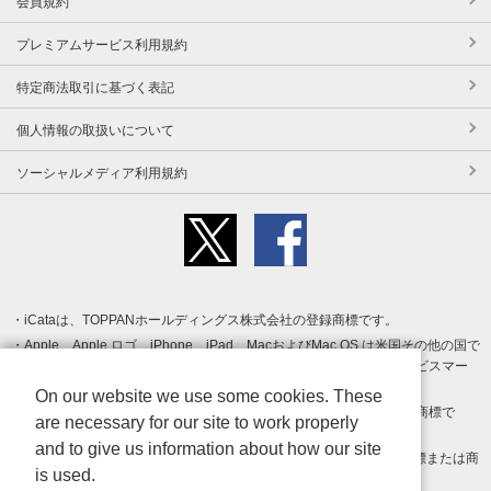
会員規約
プレミアムサービス利用規約
特定商法取引に基づく表記
個人情報の取扱いについて
ソーシャルメディア利用規約
iCataは、TOPPANホールディングス株式会社の登録商標です。
Apple、Apple ロゴ、iPhone、iPad、MacおよびMac OS は米国その他の国で
登録された Apple Inc. の商標です。App Store は Apple Inc. のサービスマー
クです。
On our website we use some cookies. These
Android、Google Play および Google Play ロゴ は Google LLC の商標で
are necessary for our site to work properly
す。
and to give us information about how our site
Windows は Microsoft Inc.の米国およびその他の国における登録商標または商
is used.
標です。