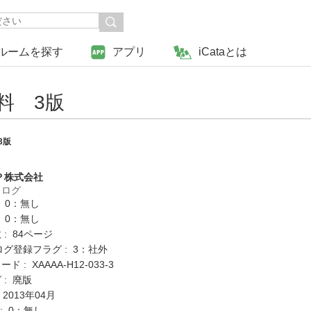
ルームを探す
アプリ
iCataとは
料 3版
3版
Ｐ株式会社
タログ
: 0：無し
: 0：無し
: 84ページ
ログ登録フラグ : 3：社外
 : XAAAA-H12-033-3
 : 廃版
 2013年04月
K : 0：無し