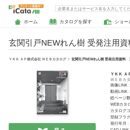
ホーム
カタログを探す
ショー
玄関引戸NEWれん樹 受発注用資
ＹＫＫ ＡＰ株式会社 ＷＥＢカタログ
玄関引戸NEWれん樹 受発注用資料 
ＹＫＫ Ａ
ＷＥＢカ
画像LINK 
動画LINK 
総ページ数 
WEBカタ
カタログコード
登録フラグ
発行年月 :
CAD LIN