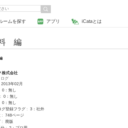
ルームを探す
アプリ
iCataとは
料 編
編
Ｐ株式会社
タログ
 2013年02月
: 0：無し
K : 0：無し
: 0：無し
ログ登録フラグ : 3：社外
: 748ページ
 : 廃版
分 : 2：プロ用