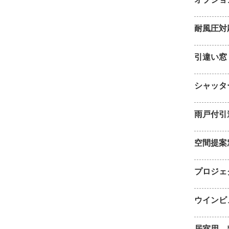
耐風圧対
引違い窓
シャッタ
雨戸付引
空間提案
プロジェ
ウインビ
居室用 