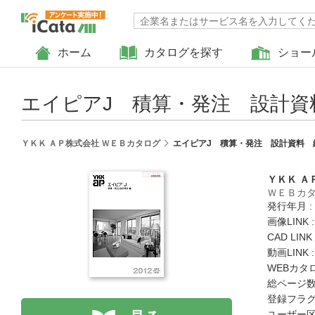
ホーム
カタログを探す
ショー
エイピアJ 積算・発注 設計資
ＹＫＫ ＡＰ株式会社 ＷＥＢカタログ
エイピアJ 積算・発注 設計資料 
ＹＫＫ Ａ
ＷＥＢカ
発行年月 :
画像LINK 
CAD LIN
動画LINK 
WEBカタ
総ページ数 
登録フラグ
ユーザー区