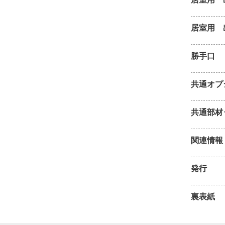
居室用 
勝手口
共通オプ
共通部材
関連情報
発行
裏表紙