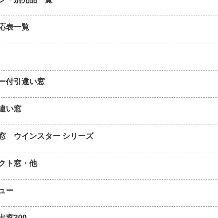
応表一覧
ー付引違い窓
違い窓
窓 ウインスター シリーズ
クト窓・他
ュー
出窓300