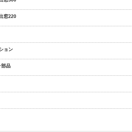
出窓220
ション
･部品