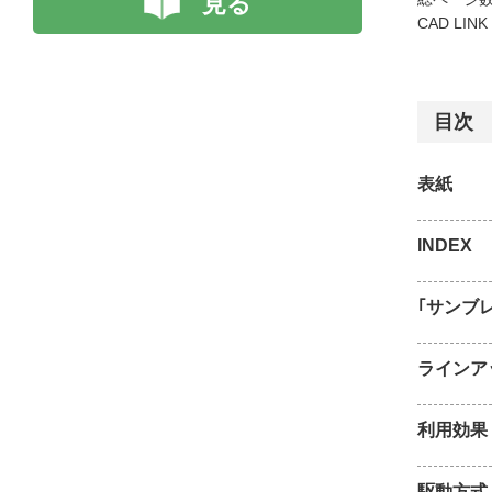
見る
CAD LIN
目次
表紙
INDEX
｢サンブ
ラインア
利用効果
駆動方式