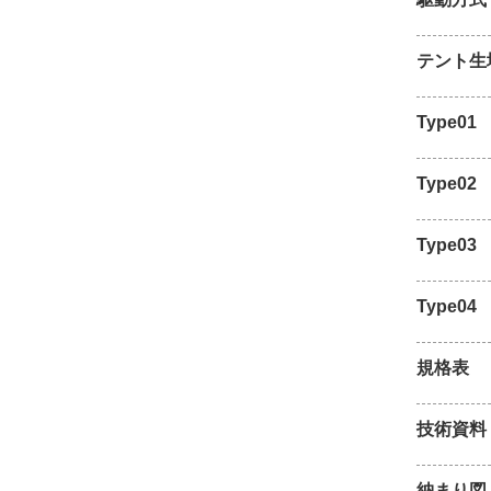
テント生
Type01
Type02
Type03
Type04
規格表
技術資料
納まり図