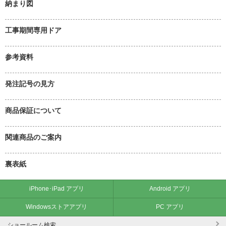
納まり図
工事期間専用ドア
参考資料
発注記号の見方
商品保証について
関連商品のご案内
裏表紙
iPhone･iPad アプリ
Android アプリ
Windowsストアアプリ
PC アプリ
ショールーム検索