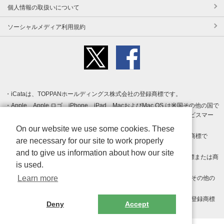
個人情報の取扱いについて
ソーシャルメディア利用規約
iCataは、TOPPANホールディングス株式会社の登録商標です。
Apple、Apple ロゴ、iPhone、iPad、MacおよびMac OS は米国その他の国で
登録された Apple Inc. の商標です。App Store は Apple Inc. のサービスマー
クです。
On our website we use some cookies. These
Android、Google Play および Google Play ロゴ は Google LLC の商標で
are necessary for our site to work properly
す。
and to give us information about how our site
Windows は Microsoft Inc.の米国およびその他の国における登録商標または商
is used.
標です。
Learn more
Adobe、Adobe Reader、Adobe PDF は、Adobe Inc.の米国およびその他の
国における商標または登録商標です。
その他、記載されている会社名、商品名、ロゴは各社の商標または登録商標
Deny
Accept
です。