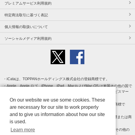
プレミアムサービス利用規約
特定商法取引に基づく表記
個人情報の取扱いについて
ソーシャルメディア利用規約
iCataは、TOPPANホールディングス株式会社の登録商標です。
Apple、Apple ロゴ、iPhone、iPad、MacおよびMac OS は米国その他の国で
登録された Apple Inc. の商標です。App Store は Apple Inc. のサービスマー
クです。
On our website we use some cookies. These
Android、Google Play および Google Play ロゴ は Google LLC の商標で
are necessary for our site to work properly
す。
and to give us information about how our site
Windows は Microsoft Inc.の米国およびその他の国における登録商標または商
is used.
標です。
Learn more
Adobe、Adobe Reader、Adobe PDF は、Adobe Inc.の米国およびその他の