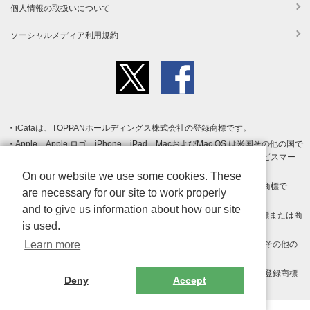
個人情報の取扱いについて
ソーシャルメディア利用規約
iCataは、TOPPANホールディングス株式会社の登録商標です。
Apple、Apple ロゴ、iPhone、iPad、MacおよびMac OS は米国その他の国で
登録された Apple Inc. の商標です。App Store は Apple Inc. のサービスマー
クです。
On our website we use some cookies. These
Android、Google Play および Google Play ロゴ は Google LLC の商標で
are necessary for our site to work properly
す。
and to give us information about how our site
Windows は Microsoft Inc.の米国およびその他の国における登録商標または商
is used.
標です。
Learn more
Adobe、Adobe Reader、Adobe PDF は、Adobe Inc.の米国およびその他の
国における商標または登録商標です。
その他、記載されている会社名、商品名、ロゴは各社の商標または登録商標
Deny
Accept
です。