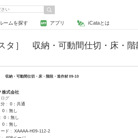
ルームを探す
アプリ
iCataとは
スタ］ 収納・可動間仕切・床・階
 収納・可動間仕切・床・階段・造作材 09-10
Ｐ株式会社
タログ
分 : 0：共通
: 0：無し
K : 0：無し
: 0：無し
 : XAAAA-H09-112-2
: 408ページ