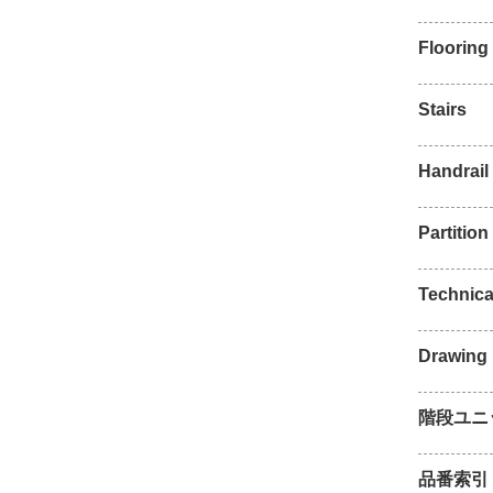
Flooring
Stairs
Handrail
Partition 
Technica
Drawing
階段ユニ
品番索引