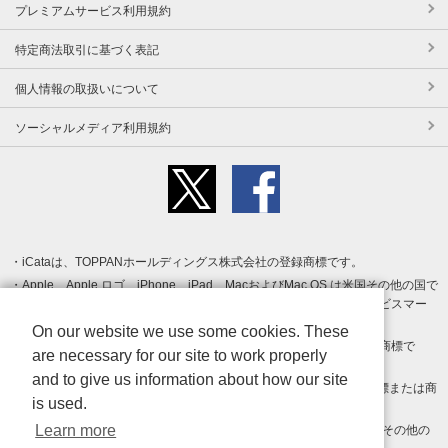
プレミアムサービス利用規約
特定商法取引に基づく表記
個人情報の取扱いについて
ソーシャルメディア利用規約
iCataは、TOPPANホールディングス株式会社の登録商標です。
Apple、Apple ロゴ、iPhone、iPad、MacおよびMac OS は米国その他の国で
登録された Apple Inc. の商標です。App Store は Apple Inc. のサービスマー
クです。
On our website we use some cookies. These
Android、Google Play および Google Play ロゴ は Google LLC の商標で
are necessary for our site to work properly
す。
and to give us information about how our site
Windows は Microsoft Inc.の米国およびその他の国における登録商標または商
is used.
標です。
Learn more
Adobe、Adobe Reader、Adobe PDF は、Adobe Inc.の米国およびその他の