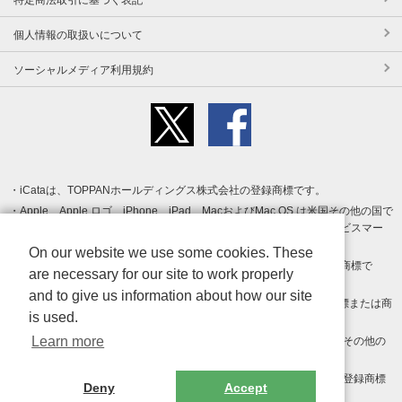
個人情報の取扱いについて
ソーシャルメディア利用規約
iCataは、TOPPANホールディングス株式会社の登録商標です。
Apple、Apple ロゴ、iPhone、iPad、MacおよびMac OS は米国その他の国で
登録された Apple Inc. の商標です。App Store は Apple Inc. のサービスマー
クです。
On our website we use some cookies. These
Android、Google Play および Google Play ロゴ は Google LLC の商標で
are necessary for our site to work properly
す。
and to give us information about how our site
Windows は Microsoft Inc.の米国およびその他の国における登録商標または商
is used.
標です。
Learn more
Adobe、Adobe Reader、Adobe PDF は、Adobe Inc.の米国およびその他の
国における商標または登録商標です。
その他、記載されている会社名、商品名、ロゴは各社の商標または登録商標
Deny
Accept
です。