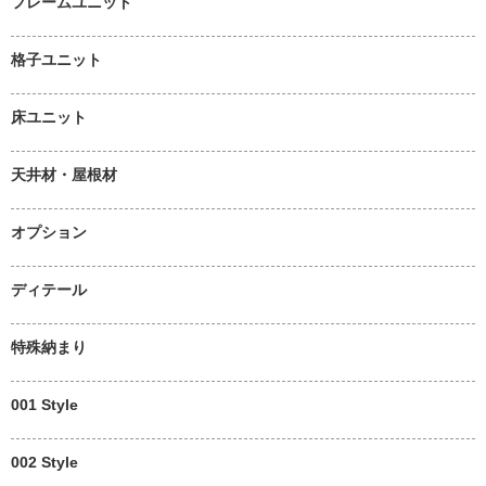
フレームユニット
格子ユニット
床ユニット
天井材・屋根材
オプション
ディテール
特殊納まり
001 Style
002 Style