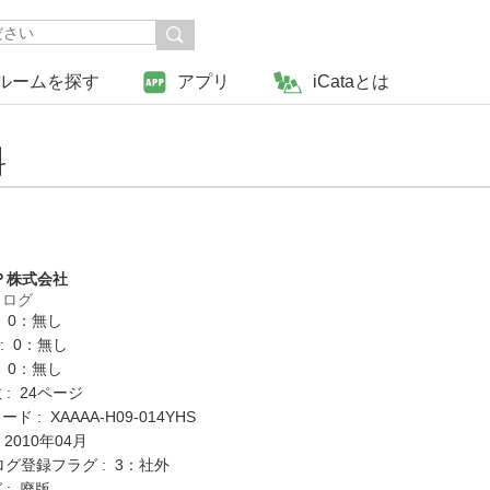
ルームを探す
アプリ
iCataとは
料
Ｐ株式会社
タログ
: 0：無し
K : 0：無し
: 0：無し
: 24ページ
 : XAAAA-H09-014YHS
 2010年04月
ログ登録フラグ : 3：社外
 : 廃版