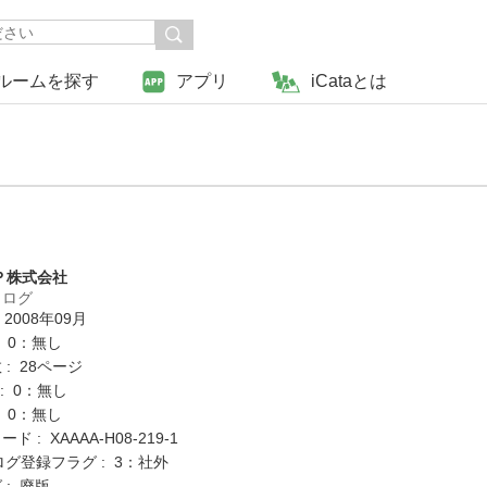
ルームを探す
アプリ
iCataとは
Ｐ株式会社
タログ
 2008年09月
: 0：無し
: 28ページ
K : 0：無し
: 0：無し
 : XAAAA-H08-219-1
ログ登録フラグ : 3：社外
 : 廃版