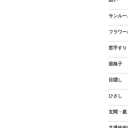
サンルー
フラワー
窓手すり
面格子
目隠し
ひさし
玄関・庭
共通技術