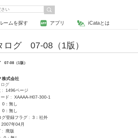
ルームを探す
アプリ
iCataとは
グ 07-08（1版）
07-08（1版）
Ｐ株式会社
タログ
: 1496ページ
 : XAAAA-H07-300-1
: 0：無し
: 0：無し
ログ登録フラグ : 3：社外
 2007年04月
 : 廃版
K : 0：無し