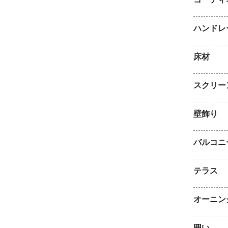
ハンドレ
床材
スクリー
壁飾り
バルコニ
テラス
オーニン
囲い