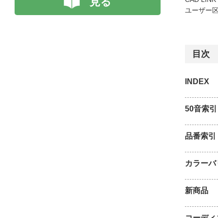
見る
ユーザー区
目次
INDEX
50音索引
品番索引
カラーバ
新商品
コーディ