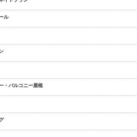
ール
ン
ー・バルコニー屋根
グ