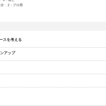
分 : 2：プロ用
ースを考える
インアップ