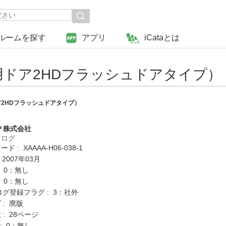
ルームを探す
アプリ
iCataとは
ドア2HDフラッシュドアタイプ）
2HDフラッシュドアタイプ）
Ｐ株式会社
タログ
 : XAAAA-H06-038-1
 2007年03月
: 0：無し
: 0：無し
ログ登録フラグ : 3：社外
 : 廃版
: 28ページ
K : 0：無し