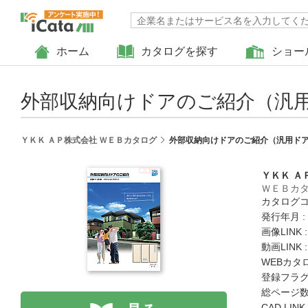
ホーム
カタログを探す
ショー
外部収納向けドアのご紹介（汎用
ＹＫＫ ＡＰ株式会社 ＷＥＢカタログ
外部収納向けドアのご紹介（汎用ドア
ＹＫＫ Ａ
ＷＥＢカ
カタログコード
発行年月 :
画像LINK 
動画LINK 
WEBカタ
登録フラグ
総ページ数 
CAD LIN