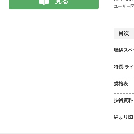
見る
ユーザー区
目次
収納スペ
特長/ラ
規格表
技術資料
納まり図