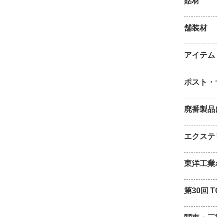
貼材
舗装材
アイテム
ポスト・
廃番製品
エクステ
東洋工業
第30回 