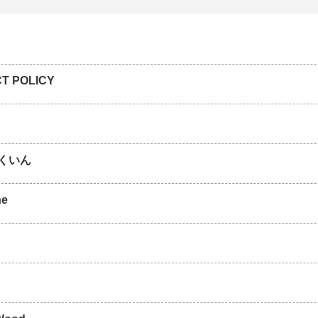
T POLICY
くいん
ne