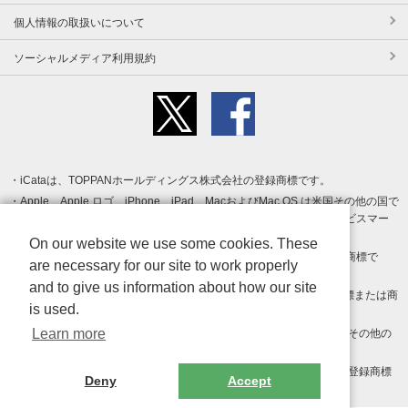
個人情報の取扱いについて
ソーシャルメディア利用規約
iCataは、TOPPANホールディングス株式会社の登録商標です。
Apple、Apple ロゴ、iPhone、iPad、MacおよびMac OS は米国その他の国で
登録された Apple Inc. の商標です。App Store は Apple Inc. のサービスマー
クです。
On our website we use some cookies. These
Android、Google Play および Google Play ロゴ は Google LLC の商標で
are necessary for our site to work properly
す。
and to give us information about how our site
Windows は Microsoft Inc.の米国およびその他の国における登録商標または商
is used.
標です。
Learn more
Adobe、Adobe Reader、Adobe PDF は、Adobe Inc.の米国およびその他の
国における商標または登録商標です。
その他、記載されている会社名、商品名、ロゴは各社の商標または登録商標
Deny
Accept
です。