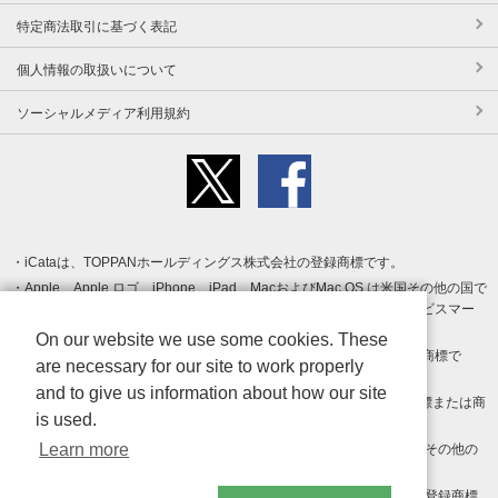
特定商法取引に基づく表記
個人情報の取扱いについて
ソーシャルメディア利用規約
iCataは、TOPPANホールディングス株式会社の登録商標です。
Apple、Apple ロゴ、iPhone、iPad、MacおよびMac OS は米国その他の国で
登録された Apple Inc. の商標です。App Store は Apple Inc. のサービスマー
クです。
On our website we use some cookies. These
Android、Google Play および Google Play ロゴ は Google LLC の商標で
are necessary for our site to work properly
す。
and to give us information about how our site
Windows は Microsoft Inc.の米国およびその他の国における登録商標または商
is used.
標です。
Learn more
Adobe、Adobe Reader、Adobe PDF は、Adobe Inc.の米国およびその他の
国における商標または登録商標です。
その他、記載されている会社名、商品名、ロゴは各社の商標または登録商標