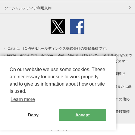
ソーシャルメディア利用規約
iCataは、TOPPANホールディングス株式会社の登録商標です。
Apple、Apple ロゴ、iPhone、iPad、MacおよびMac OS は米国その他の国で
登録された Apple Inc. の商標です。App Store は Apple Inc. のサービスマー
クです。
On our website we use some cookies. These
Android、Google Play および Google Play ロゴ は Google LLC の商標で
are necessary for our site to work properly
す。
and to give us information about how our site
Windows は Microsoft Inc.の米国およびその他の国における登録商標または商
is used.
標です。
Learn more
Adobe、Adobe Reader、Adobe PDF は、Adobe Inc.の米国およびその他の
国における商標または登録商標です。
その他、記載されている会社名、商品名、ロゴは各社の商標または登録商標
Deny
Accept
です。
Copyright (c) TOPPAN Inc.